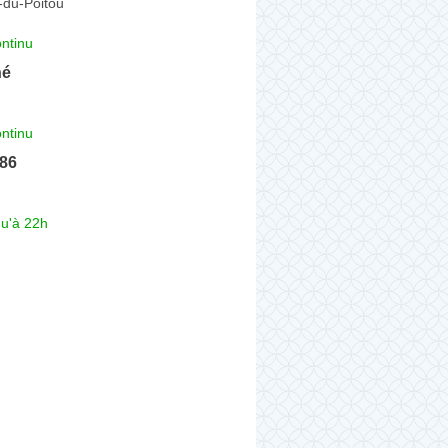
-du-Poitou
ntinu
hé
ntinu
 86
qu'à 22h