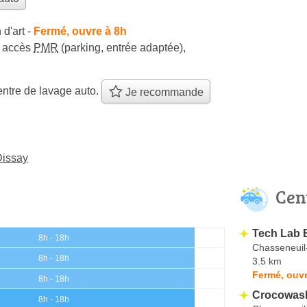
 d'art
-
Fermé, ouvre à 8h
accès
PMR
(parking, entrée adaptée)
,
ntre de lavage auto.
Je recommande
Dissay
Cen
Tech Lab 
8h - 18h
Chasseneuil
8h - 18h
3.5 km
Fermé, ouvr
8h - 18h
Crocowas
8h - 18h