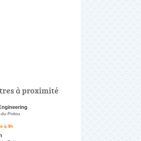
tres à proximité
Engineering
-du-Poitou
e à 9h
h