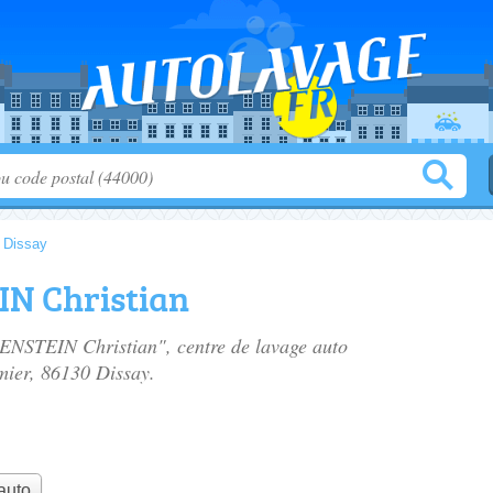
>
Dissay
N Christian
ENSTEIN Christian", centre de lavage auto
mier
, 86130 Dissay.
auto