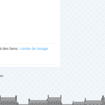
 des liens :
centre de lavage
uto