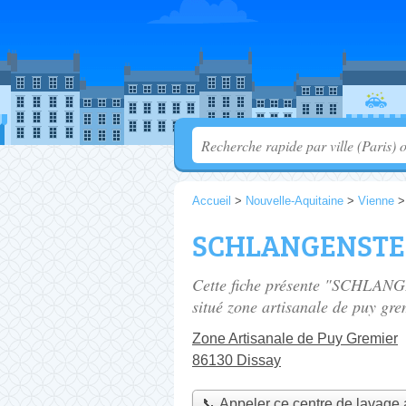
Accueil
>
Nouvelle-Aquitaine
>
Vienne
SCHLANGENSTEI
Cette fiche présente "SCHLANG
situé
zone artisanale de puy gre
Zone Artisanale de Puy Gremier
86130 Dissay
📞 Appeler ce centre de lavage 