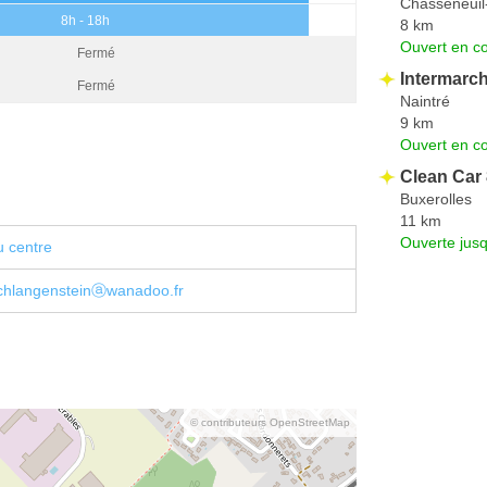
Chasseneuil
8h - 18h
8 km
Ouvert en co
Fermé
Intermarc
Fermé
Naintré
9 km
Ouvert en co
Clean Car
Buxerolles
11 km
Ouverte jus
u centre
schlangensteinⓐwanadoo.fr
© contributeurs OpenStreetMap