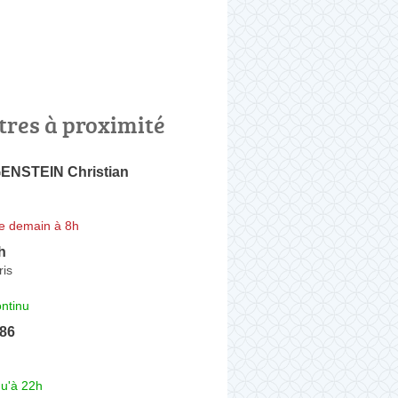
tres à proximité
NSTEIN Christian
e demain à 8h
h
ris
ntinu
 86
qu'à 22h