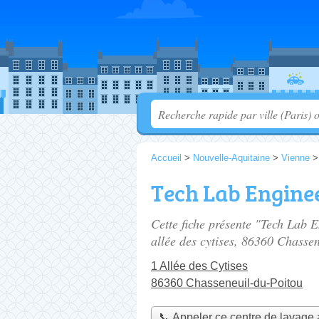
Accueil
>
Nouvelle-Aquitaine
>
Vienne
Tech Lab Engine
Cette fiche présente "Tech Lab E
allée des cytises
, 86360 Chassen
1 Allée des Cytises
86360 Chasseneuil-du-Poitou
📞 Appeler ce centre de lavage 