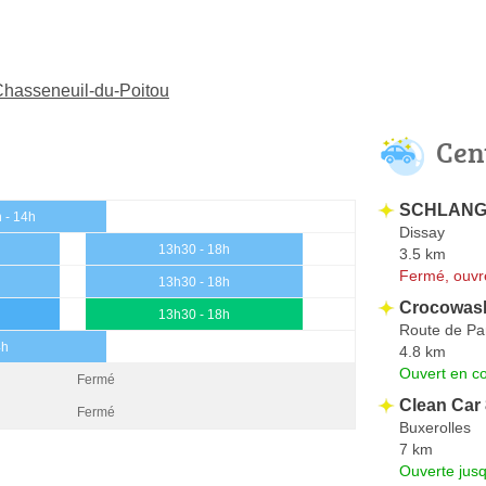
 Chasseneuil-du-Poitou
Cen
SCHLANGE
 - 14h
Dissay
13h30 - 18h
3.5 km
Fermé, ouvr
13h30 - 18h
Crocowas
13h30 - 18h
Route de Pa
4h
4.8 km
Ouvert en co
Fermé
Clean Car
Fermé
Buxerolles
7 km
Ouverte jus