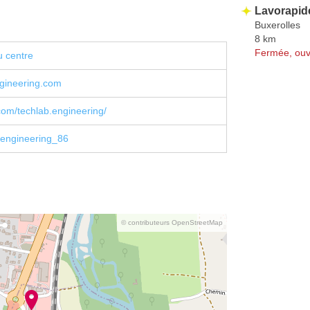
Lavorapid
Buxerolles
8 km
Fermée, ouv
u centre
ngineering.com
om/techlab.engineering/
engineering_86
© contributeurs OpenStreetMap