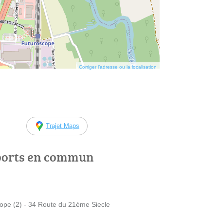
Corriger l’adresse ou la localisation
Trajet Maps
ports en commun
pe (2) - 34 Route du 21ème Siecle