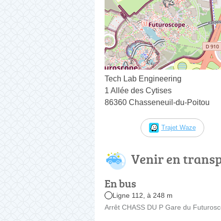
Tech Lab Engineering
1 Allée des Cytises
86360 Chasseneuil-du-Poitou
Trajet Waze
Venir en trans
En bus
Ligne 112, à 248 m
Arrêt CHASS DU P Gare du Futurosco