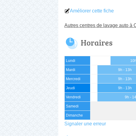
Améliorer cette fiche
Autres centres de lavage auto à
Horaires
Lundi
10h
Mardi
9h - 13h
Mercredi
9h - 13h
Jeudi
9h - 13h
Vendredi
9h - 1
Samedi
Dimanche
Signaler une erreur