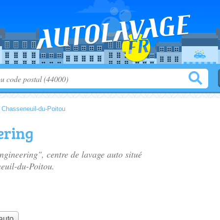
>
Chasseneuil-du-Poitou
ering
ngineering", centre de lavage auto situé
euil-du-Poitou.
auto