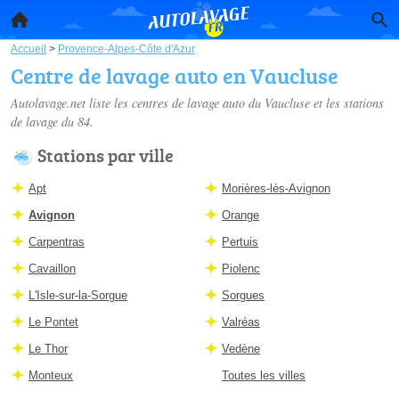
Accueil
>
Provence-Alpes-Côte d'Azur
Centre de lavage auto en Vaucluse
Autolavage.net liste les
centres de lavage auto du Vaucluse
et les stations
de lavage du 84.
Stations par ville
Apt
Morières-lès-Avignon
Avignon
Orange
Carpentras
Pertuis
Cavaillon
Piolenc
L'Isle-sur-la-Sorgue
Sorgues
Le Pontet
Valréas
Le Thor
Vedène
Monteux
Toutes les villes