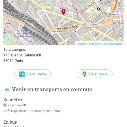
Corriger l’adresse ou la localisation
TotalEnergies
173 avenue Daumesnil
75012 Paris
Trajet Waze
Trajet Maps
Venir en transports en commun
En métro
Ligne 6, à 220 m
Arrêt Dugommier - 3 Boulevard de Reuilly
En bus