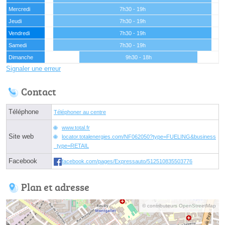
Mercredi
7h30 - 19h
Jeudi
7h30 - 19h
Vendredi
7h30 - 19h
Samedi
7h30 - 19h
Dimanche
9h30 - 18h
Signaler une erreur
Contact
Téléphone
Téléphoner au centre
www.total.fr
Site web
locator.totalenergies.com/NF062050?type=FUELING&business
_type=RETAIL
Facebook
facebook.com/pages/Expressauto/512510835503776
Plan et adresse
© contributeurs OpenStreetMap