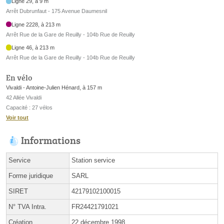
Ligne 29, à 9 m
Arrêt Dubrunfaut - 175 Avenue Daumesnil
Ligne 2228, à 213 m
Arrêt Rue de la Gare de Reuilly - 104b Rue de Reuilly
Ligne 46, à 213 m
Arrêt Rue de la Gare de Reuilly - 104b Rue de Reuilly
En vélo
Vivaldi - Antoine-Julien Hénard, à 157 m
42 Allée Vivaldi
Capacité : 27 vélos
Voir tout
Informations
Service
Station service
Forme juridique
SARL
SIRET
42179102100015
N° TVA Intra.
FR24421791021
Création
22 décembre 1998