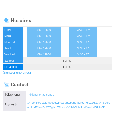
Horaires
Lundi
8h - 12h30
13h30 - 17h
Mardi
8h - 12h30
13h30 - 17h
Mercredi
8h - 12h30
13h30 - 17h
Jeudi
8h - 12h30
13h30 - 17h
Vendredi
8h - 12h30
13h30 - 17h
Samedi
Fermé
Dimanche
Fermé
Signaler une erreur
Contact
Téléphone
Téléphoner au centre
centres-auto.speedy.fr/garage/paris-bercy-75012/823?y_sourc
Site web
e=1_MTIwNDI2OTgtNzE1LWxvY2F0aW9uLndlYnNpdGU%3D