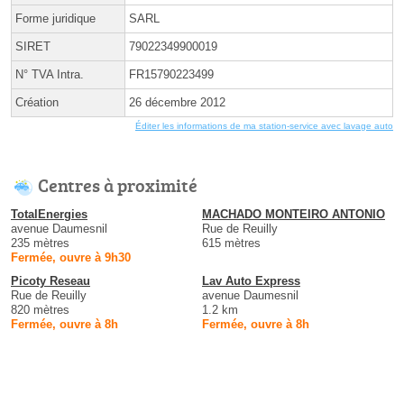
Forme juridique
SARL
SIRET
79022349900019
N° TVA Intra.
FR15790223499
Création
26 décembre 2012
Éditer les informations de ma station-service avec lavage auto
Centres à proximité
TotalEnergies
MACHADO MONTEIRO ANTONIO
avenue Daumesnil
Rue de Reuilly
235 mètres
615 mètres
Fermée, ouvre à 9h30
Picoty Reseau
Lav Auto Express
Rue de Reuilly
avenue Daumesnil
820 mètres
1.2 km
Fermée, ouvre à 8h
Fermée, ouvre à 8h