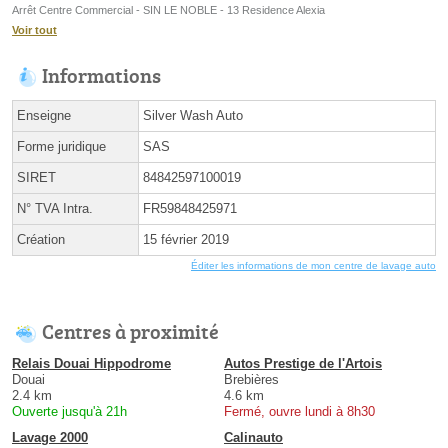
Arrêt Centre Commercial - SIN LE NOBLE - 13 Residence Alexia
Voir tout
Informations
Enseigne
Silver Wash Auto
Forme juridique
SAS
SIRET
84842597100019
N° TVA Intra.
FR59848425971
Création
15 février 2019
Éditer les informations de mon centre de lavage auto
Centres à proximité
Relais Douai Hippodrome
Autos Prestige de l'Artois
Douai
Brebières
2.4 km
4.6 km
Ouverte jusqu'à 21h
Fermé, ouvre lundi à 8h30
Lavage 2000
Calinauto