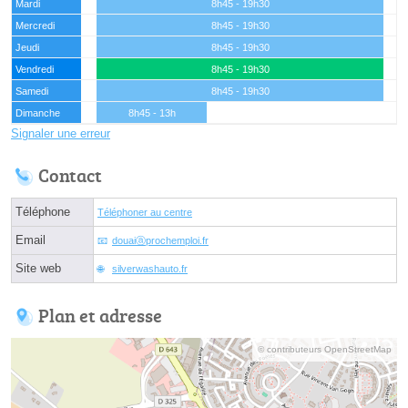
Mardi
8h45 - 19h30
Mercredi
8h45 - 19h30
Jeudi
8h45 - 19h30
Vendredi
8h45 - 19h30
Samedi
8h45 - 19h30
Dimanche
8h45 - 13h
Signaler une erreur
Contact
Téléphone
Téléphoner au centre
Email
douaiⓐprochemploi.fr
Site web
silverwashauto.fr
Plan et adresse
© contributeurs OpenStreetMap