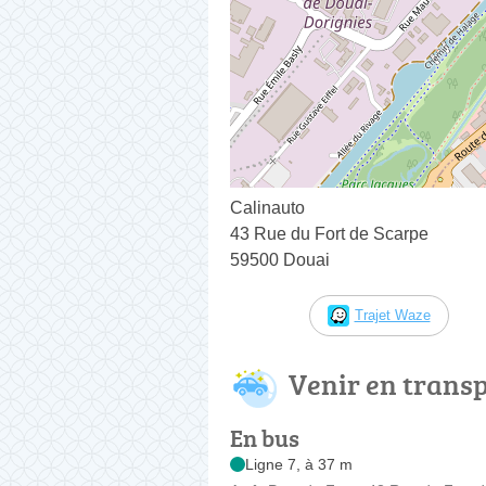
Calinauto
43 Rue du Fort de Scarpe
59500 Douai
Trajet Waze
Venir en trans
En bus
Ligne 7, à 37 m