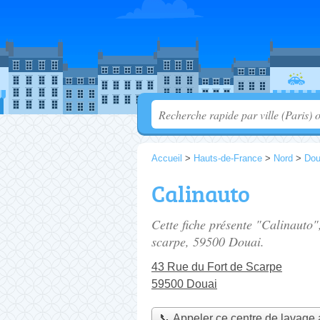
Accueil
>
Hauts-de-France
>
Nord
>
Dou
Calinauto
Cette fiche présente "Calinauto"
scarpe
, 59500 Douai.
43 Rue du Fort de Scarpe
59500 Douai
📞 Appeler ce centre de lavage 