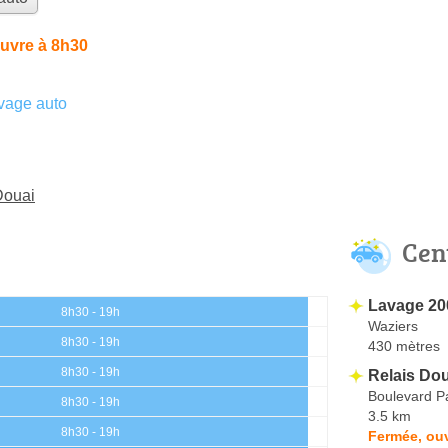
uvre à 8h30
vage auto
Douai
Cen
Lavage 20
8h30 - 19h
Waziers
8h30 - 19h
430 mètres
8h30 - 19h
Relais Do
Boulevard P
8h30 - 19h
3.5 km
8h30 - 19h
Fermée, ouv