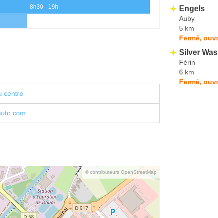
8h30 - 19h
Engels
Auby
5 km
Fermé, ouvr
Silver Wa
Férin
6 km
Fermé, ouvr
u centre
auto.com
© contributeurs OpenStreetMap