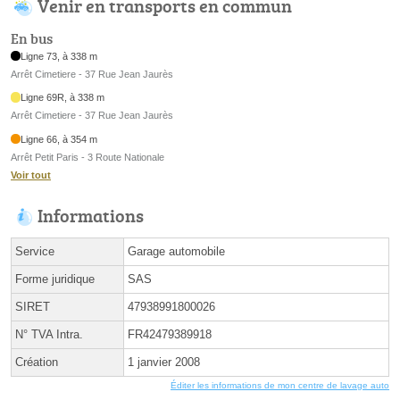
Venir en transports en commun
En bus
Ligne 73, à 338 m
Arrêt Cimetiere - 37 Rue Jean Jaurès
Ligne 69R, à 338 m
Arrêt Cimetiere - 37 Rue Jean Jaurès
Ligne 66, à 354 m
Arrêt Petit Paris - 3 Route Nationale
Voir tout
Informations
Service
Garage automobile
Forme juridique
SAS
SIRET
47938991800026
N° TVA Intra.
FR42479389918
Création
1 janvier 2008
Éditer les informations de mon centre de lavage auto