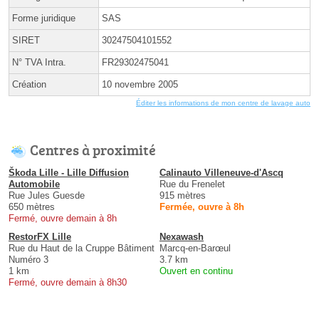
Forme juridique
SAS
SIRET
30247504101552
N° TVA Intra.
FR29302475041
Création
10 novembre 2005
Éditer les informations de mon centre de lavage auto
Centres à proximité
Škoda Lille - Lille Diffusion
Calinauto Villeneuve-d'Ascq
Automobile
Rue du Frenelet
Rue Jules Guesde
915 mètres
650 mètres
Fermée, ouvre à 8h
Fermé, ouvre demain à 8h
RestorFX Lille
Nexawash
Rue du Haut de la Cruppe Bâtiment
Marcq-en-Barœul
Numéro 3
3.7 km
1 km
Ouvert en continu
Fermé, ouvre demain à 8h30