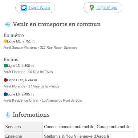
Trajet Waze
Trajet Maps
Venir en transports en commun
En métro
Ligne M1, à 751 m
Arrêt Square Flandres - 327 Rue Roger Salengro
En bus
Ligne 13, à 300 m
Arrêt Florence - 96 Rue de Fives
Ligne CO3, à 244 m
Arrêt Florence - 17 Allee de la Frange
Ligne L6, à 495 m
Arrêt Residence Univer - 1b Avenue du Pont de Bois
Informations
Services
Concessionnaire automobile, Garage automobile
Enseigne
Stellantis & You Villeneuve d'Ascq Ii