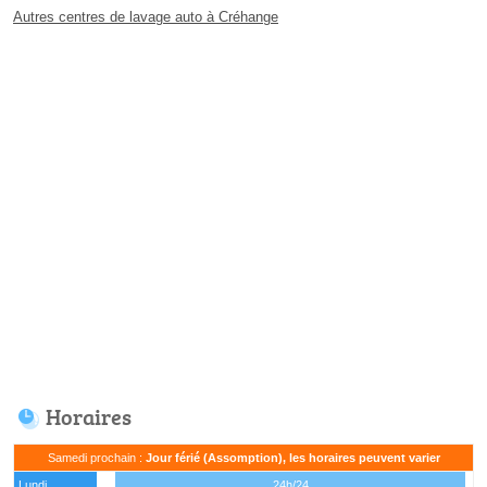
Autres centres de lavage auto à Créhange
Horaires
Samedi prochain :
Jour férié (Assomption), les horaires peuvent varier
Lundi
24h/24