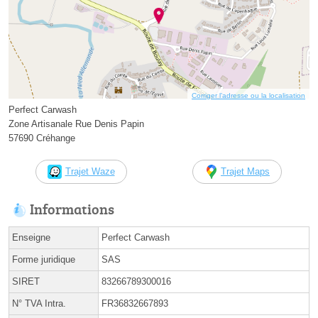
Corriger l’adresse ou la localisation
Perfect Carwash
Zone Artisanale Rue Denis Papin
57690 Créhange
Trajet Waze
Trajet Maps
Informations
Enseigne
Perfect Carwash
Forme juridique
SAS
SIRET
83266789300016
N° TVA Intra.
FR36832667893