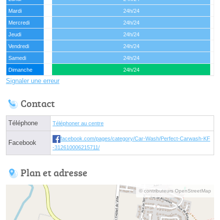
Mardi
24h/24
Mercredi
24h/24
Jeudi
24h/24
Vendredi
24h/24
Samedi
24h/24
Dimanche
24h/24
Signaler une erreur
Contact
Téléphone
Téléphoner au centre
facebook.com/pages/category/Car-Wash/Perfect-Carwash-KF
Facebook
-312610006215711/
Plan et adresse
© contributeurs OpenStreetMap