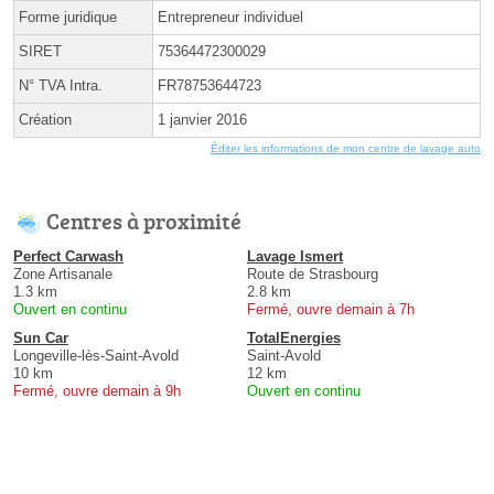
Forme juridique
Entrepreneur individuel
SIRET
75364472300029
N° TVA Intra.
FR78753644723
Création
1 janvier 2016
Éditer les informations de mon centre de lavage auto
Centres à proximité
Perfect Carwash
Lavage Ismert
Zone Artisanale
Route de Strasbourg
1.3 km
2.8 km
Ouvert en continu
Fermé, ouvre demain à 7h
Sun Car
TotalEnergies
Longeville-lès-Saint-Avold
Saint-Avold
10 km
12 km
Fermé, ouvre demain à 9h
Ouvert en continu