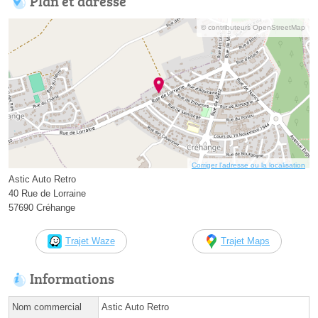
Plan et adresse
© contributeurs OpenStreetMap
Corriger l’adresse ou la localisation
Astic Auto Retro
40 Rue de Lorraine
57690 Créhange
Trajet Waze
Trajet Maps
Informations
Nom commercial
Astic Auto Retro