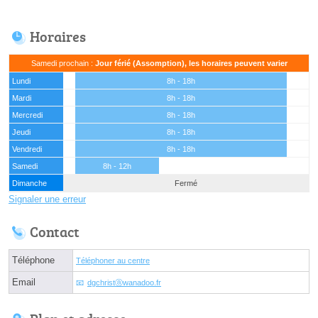
Horaires
Samedi prochain :
Jour férié (Assomption), les horaires peuvent varier
Lundi
8h - 18h
Mardi
8h - 18h
Mercredi
8h - 18h
Jeudi
8h - 18h
Vendredi
8h - 18h
Samedi
8h - 12h
Dimanche
Fermé
Signaler une erreur
Contact
Téléphone
Téléphoner au centre
Email
dgchristⓐwanadoo.fr