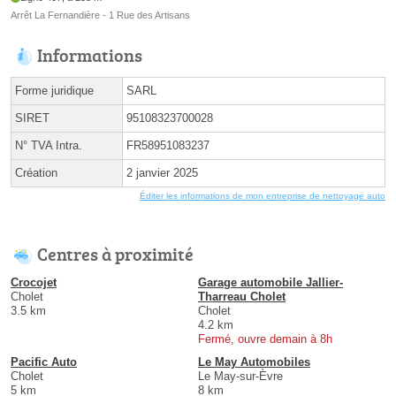
Arrêt La Fernandière - 1 Rue des Artisans
Informations
Forme juridique
SARL
SIRET
95108323700028
N° TVA Intra.
FR58951083237
Création
2 janvier 2025
Éditer les informations de mon entreprise de nettoyage auto
Centres à proximité
Crocojet
Garage automobile Jallier-
Cholet
Tharreau Cholet
3.5 km
Cholet
4.2 km
Fermé, ouvre demain à 8h
Pacific Auto
Le May Automobiles
Cholet
Le May-sur-Èvre
5 km
8 km