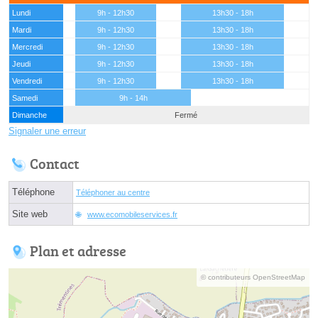
Lundi
9h - 12h30
13h30 - 18h
Mardi
9h - 12h30
13h30 - 18h
Mercredi
9h - 12h30
13h30 - 18h
Jeudi
9h - 12h30
13h30 - 18h
Vendredi
9h - 12h30
13h30 - 18h
Samedi
9h - 14h
Dimanche
Fermé
Signaler une erreur
Contact
Téléphone
Téléphoner au centre
Site web
www.ecomobileservices.fr
Plan et adresse
© contributeurs OpenStreetMap