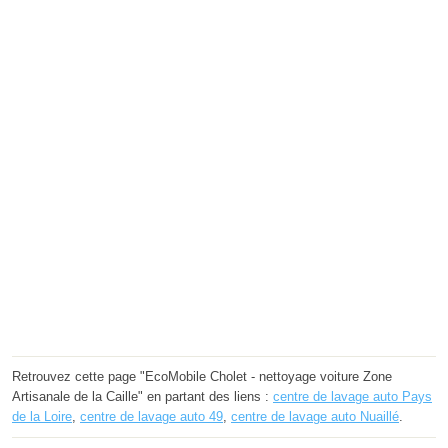
Retrouvez cette page "EcoMobile Cholet - nettoyage voiture Zone
Artisanale de la Caille" en partant des liens :
centre de lavage auto Pays
de la Loire
,
centre de lavage auto 49
,
centre de lavage auto Nuaillé
.