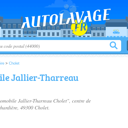
ire
>
Cholet
le Jallier-Tharreau
tomobile Jallier-Tharreau Cholet", centre de
chardière
, 49300 Cholet.