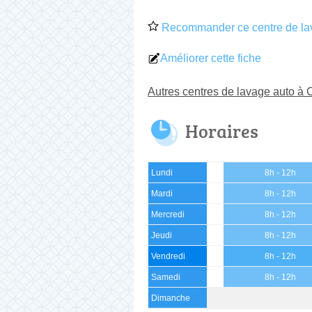
Recommander ce centre de la
Améliorer cette fiche
Autres centres de lavage auto à 
Horaires
Lundi
8h - 12h
Mardi
8h - 12h
Mercredi
8h - 12h
Jeudi
8h - 12h
Vendredi
8h - 12h
Samedi
8h - 12h
Dimanche