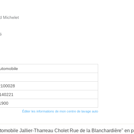
d Michelet
é
utomobile
2100028
140221
 1900
Éditer les informations de mon centre de lavage auto
omobile Jallier-Tharreau Cholet Rue de la Blanchardière" en pa