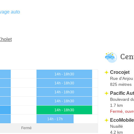
vage auto
Cholet
Cen
Crocojet
14h - 18h30
Rue d'Anjou
14h - 18h30
825 mètres
14h - 18h30
Pacific Au
Boulevard d
14h - 18h30
1.7 km
14h - 18h30
Fermé, ouvr
14h - 17h
EcoMobile 
Nuaillé
Fermé
4.2 km