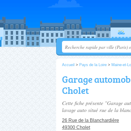
Accueil
>
Pays de la Loire
>
Maine-et-Lo
Garage automobi
Cholet
Cette fiche présente "Garage au
lavage auto situé
rue de la blan
26 Rue de la Blanchardière
49300 Cholet