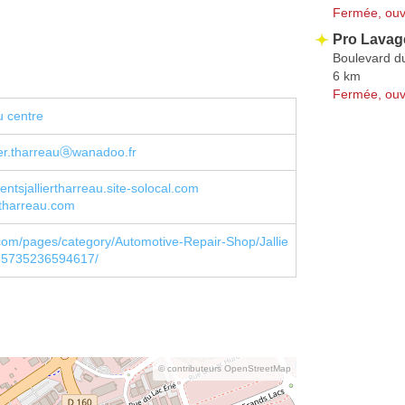
Fermée, ouv
Pro Lavag
Boulevard d
6 km
Fermée, ouv
u centre
llier.tharreauⓐwanadoo.fr
entsjalliertharreau.site-solocal.com
rtharreau.com
om/pages/category/Automotive-Repair-Shop/Jallie
35735236594617/
© contributeurs OpenStreetMap