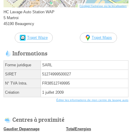
Corriger l’adresse ou la localisation
HC Lavage Auto Station WAP
5 Martroi
45190 Beaugency
Trajet Waze
Trajet Maps
Informations
Forme juridique
SARL
SIRET
51274999500027
N° TVA Intra.
FR38512749995
Création
1 juillet 2009
Éditer les informations de mon centre de lavage auto
Centres à proximité
Gaudier Depannage
TotalEnergies