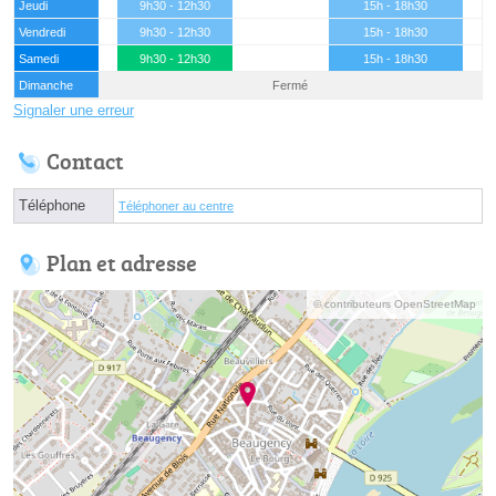
Jeudi
9h30 - 12h30
15h - 18h30
Vendredi
9h30 - 12h30
15h - 18h30
Samedi
9h30 - 12h30
15h - 18h30
Dimanche
Fermé
Signaler une erreur
Contact
Téléphone
Téléphoner au centre
Plan et adresse
© contributeurs OpenStreetMap