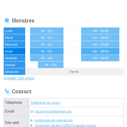
Horaires
Lundi
8h - 12h
14h - 18h30
Mardi
8h - 12h
14h - 18h30
Mercredi
8h - 12h
14h - 18h30
Jeudi
8h - 12h
14h - 18h30
Vendredi
8h - 12h
14h - 18h30
Samedi
9h - 12h
Dimanche
Fermé
Signaler une erreur
Contact
Téléphone
Téléphoner au centre
Email
garage.huraultⓐgmail.com
eurlhurault.site-solocal.com
Site web
reseau.top-garage.fr/205274-garage-hurault