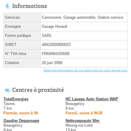
Informations
Services
Carrosserie, Garage automobile, Station service
Enseigne
Garage Hurault
Forme juridique
SARL
SIRET
48415000800023
N° TVA Intra.
FR69484150008
Création
26 juin 2006
Éditer les informations de ma station-service avec lavage auto
Centres à proximité
TotalEnergies
HC Lavage Auto Station WAP
Tavers
Beaugency
7 km
8 km
Fermée, ouvre à 9h
Fermé, ouvre à 9h30
Gaudier Depannage
Nettoyageauto Wm
Beaugency
Meung-sur-Loire
9 km
13 km