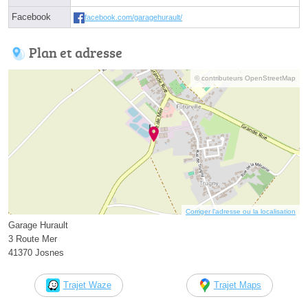
Facebook
facebook.com/garagehurault/
Plan et adresse
© contributeurs OpenStreetMap
Corriger l’adresse ou la localisation
Garage Hurault
3 Route Mer
41370 Josnes
Trajet Waze
Trajet Maps