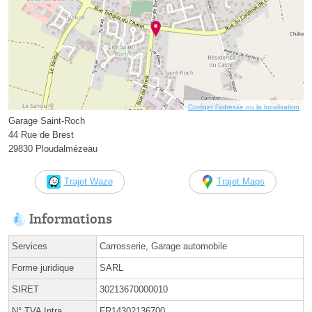
Corriger l’adresse ou la localisation
Garage Saint-Roch
44 Rue de Brest
29830 Ploudalmézeau
Trajet Waze
Trajet Maps
Informations
Services
Carrosserie, Garage automobile
Forme juridique
SARL
SIRET
30213670000010
N° TVA Intra.
FR14302136700