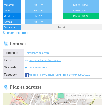
Mercredi
8h - 12h
13h30 - 18h30
Jeudi
8h - 12h
13h30 - 18h30
Vendredi
8h - 12h
13h30 - 18h30
Samedi
8h - 12h
Dimanche
Fermé
Signaler une erreur
Contact
Téléphone
Téléphoner au centre
Email
garage.saintrochⓐorange.fr
Site web
garage-saint-roch.fr
Facebook
facebook.com/Garage-Saint-Roch-187034358136210
Plan et adresse
© contributeurs OpenStreetMap