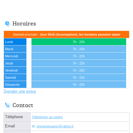
Horaires
Samedi prochain :
Jour férié (Assomption), les horaires peuvent varier
Lundi
7h - 22h
Mardi
7h - 22h
Mercredi
7h - 22h
Jeudi
7h - 22h
Vendredi
7h - 22h
Samedi
7h - 22h
Dimanche
7h - 22h
Signaler une erreur
Contact
Téléphone
Téléphoner au centre
Email
ckerangouarecⓐyahoo.fr