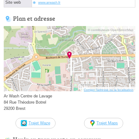
Site web
www.arwash.fr
Plan et adresse
© contributeurs OpenStreetMap
Corriger l’adresse ou la localisation
Ar Wash Centre de Lavage
84 Rue Théodore Botrel
29200 Brest
Trajet Waze
Trajet Maps