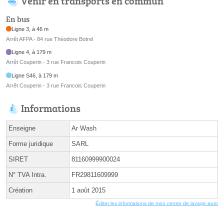
Venir en transports en commun
En bus
Ligne 3, à 46 m
Arrêt AFPA - 84 rue Théodore Botrel
Ligne 4, à 179 m
Arrêt Couperin - 3 rue Francois Couperin
Ligne S46, à 179 m
Arrêt Couperin - 3 rue Francois Couperin
Informations
Enseigne
Ar Wash
Forme juridique
SARL
SIRET
81160999900024
N° TVA Intra.
FR29811609999
Création
1 août 2015
Éditer les informations de mon centre de lavage auto