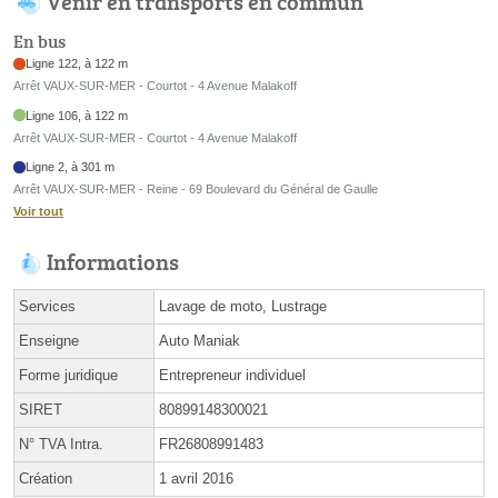
Venir en transports en commun
En bus
Ligne 122, à 122 m
Arrêt VAUX-SUR-MER - Courtot - 4 Avenue Malakoff
Ligne 106, à 122 m
Arrêt VAUX-SUR-MER - Courtot - 4 Avenue Malakoff
Ligne 2, à 301 m
Arrêt VAUX-SUR-MER - Reine - 69 Boulevard du Général de Gaulle
Voir tout
Informations
Services
Lavage de moto, Lustrage
Enseigne
Auto Maniak
Forme juridique
Entrepreneur individuel
SIRET
80899148300021
N° TVA Intra.
FR26808991483
Création
1 avril 2016