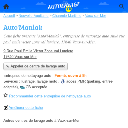
Accueil
>
Nouvelle-Aquitaine
>
Charente-Maritime
>
Vaux-sur-Mer
Auto'Maniak
Cette fiche présente "Auto'Maniak", entreprise de nettoyage auto situé
rue
paul emile victor zone val lumiere
, 17640 Vaux-sur-Mer.
9 Rue Paul Emile Victor Zone Val Lumiere
17640 Vaux-sur-Mer
📞 Appeler ce centre de lavage auto
Entreprise de nettoyage auto
-
Fermé, ouvre à 8h
Services :
lustrage
,
lavage moto
,
accès
PMR
(parking, entrée
adaptée)
,
CB acceptée
Recommander cette entreprise de nettoyage auto
Améliorer cette fiche
Autres centres de lavage auto à Vaux-sur-Mer