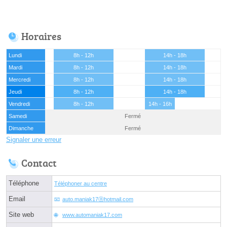
Horaires
Lundi
8h - 12h
14h - 18h
Mardi
8h - 12h
14h - 18h
Mercredi
8h - 12h
14h - 18h
Jeudi
8h - 12h
14h - 18h
Vendredi
8h - 12h
14h - 16h
Samedi
Fermé
Dimanche
Fermé
Signaler une erreur
Contact
Téléphone
Téléphoner au centre
Email
auto.maniak17ⓐhotmail.com
Site web
www.automaniak17.com