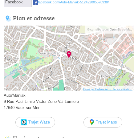
Facebook
facebook.com/Auto-Maniak-512422005578938/
Plan et adresse
© contributeurs OpenStreetMap
Corriger l’adresse ou la localisation
Auto'Maniak
9 Rue Paul Emile Victor Zone Val Lumiere
17640 Vaux-sur-Mer
Trajet Waze
Trajet Maps