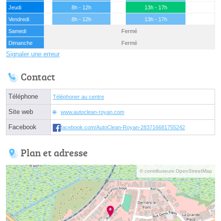
Jeudi
8h - 12h
13h - 17h
Vendredi
8h - 12h
13h - 17h
Samedi
Fermé
Dimanche
Fermé
Signaler une erreur
Contact
Téléphone
Téléphoner au centre
Site web
www.autoclean-royan.com
Facebook
facebook.com/AutoClean-Royan-283716681755242
Plan et adresse
© contributeurs OpenStreetMap