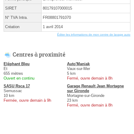
SIRET
80179107000015
N° TVA Intra.
FR08801791070
Création
1 avril 2014
Éditer les informations de mon centre de lavage auto
Centres à proximité
Eléphant Bleu
Auto'Maniak
Et
Vaux-sur-Mer
655 mètres
5 km
Ouvert en continu
Fermé, ouvre demain à 8h
SASU Rsca 17
Garage Renault Jean Mortagne
Semussac
sur Gironde
10 km
Mortagne-sur-Gironde
Fermée, ouvre demain à 9h
23 km
Fermé, ouvre demain à 8h