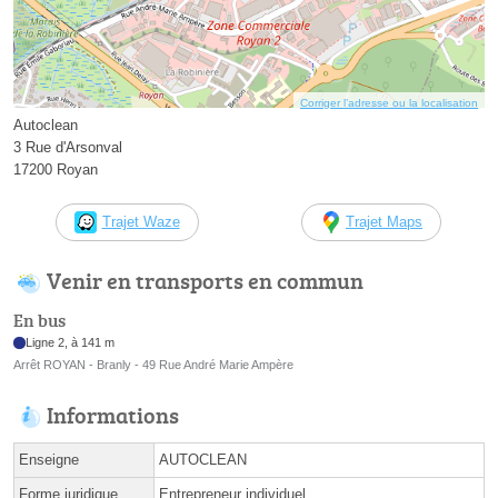
Corriger l’adresse ou la localisation
Autoclean
3 Rue d'Arsonval
17200 Royan
Trajet Waze
Trajet Maps
Venir en transports en commun
En bus
Ligne 2, à 141 m
Arrêt ROYAN - Branly - 49 Rue André Marie Ampère
Informations
Enseigne
AUTOCLEAN
Forme juridique
Entrepreneur individuel