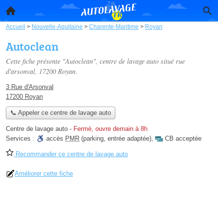
Accueil
>
Nouvelle-Aquitaine
>
Charente-Maritime
>
Royan
Autoclean
Cette fiche présente "Autoclean", centre de lavage auto situé
rue
d'arsonval
, 17200 Royan.
3 Rue d'Arsonval
17200 Royan
📞 Appeler ce centre de lavage auto
Centre de lavage auto
-
Fermé, ouvre demain à 8h
Services :
accès
PMR
(parking, entrée adaptée)
,
CB acceptée
Recommander ce centre de lavage auto
Améliorer cette fiche