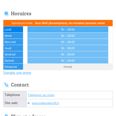
Horaires
Samedi prochain :
Jour férié (Assomption), les horaires peuvent varier
Lundi
9h - 18h30
Mardi
9h - 18h30
Mercredi
9h - 18h30
Jeudi
9h - 18h30
Vendredi
9h - 18h30
Samedi
9h - 18h30
Dimanche
Fermé
Signaler une erreur
Contact
Téléphone
Téléphoner au centre
Site web
www.goldenglass95.fr