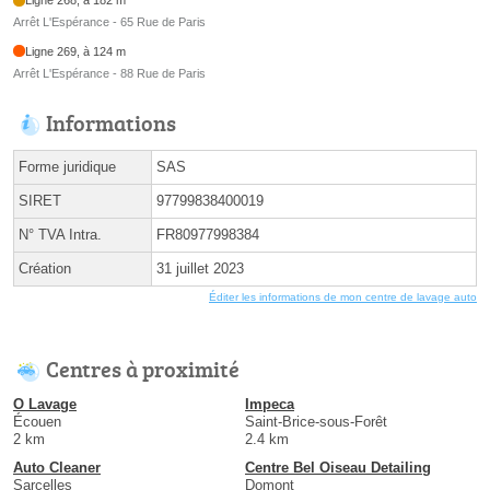
Ligne 268, à 182 m
Arrêt L'Espérance - 65 Rue de Paris
Ligne 269, à 124 m
Arrêt L'Espérance - 88 Rue de Paris
Informations
Forme juridique
SAS
SIRET
97799838400019
N° TVA Intra.
FR80977998384
Création
31 juillet 2023
Éditer les informations de mon centre de lavage auto
Centres à proximité
O Lavage
Impeca
Écouen
Saint-Brice-sous-Forêt
2 km
2.4 km
Auto Cleaner
Centre Bel Oiseau Detailing
Sarcelles
Domont