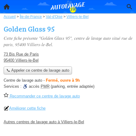
Accueil
>
Île-de-France
>
Val-d'Oise
>
Villiers-le-Bel
Golden Glass 95
Cette fiche présente "Golden Glass 95", centre de lavage auto situé
rue de
paris
, 95400 Villiers-le-Bel.
73 Bis Rue de Paris
95400 Villiers-le-Bel
📞 Appeler ce centre de lavage auto
Centre de lavage auto
-
Fermé, ouvre à 9h
Services :
accès
PMR
(parking, entrée adaptée)
Recommander ce centre de lavage auto
Améliorer cette fiche
Autres centres de lavage auto à Villiers-le-Bel