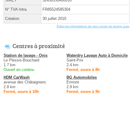
SIRET
52458530400016
N° TVA Intra.
FR85524585304
Création
30 juillet 2010
Éditer les informations de mon centre de lavage auto
Centres à proximité
Station de lavage - Onis
Waterdry Lavage Auto à Domicile
Le Plessis-Bouchard
Saint-Prix
1.7 km
2.4 km
Ouvert en continu
Fermé, ouvre à 8h
HDM CarWash
BG Automobiles
avenue des Châtaigniers
Ermont
2.8 km
2.9 km
Fermé, ouvre à 10h
Fermé, ouvre à 9h