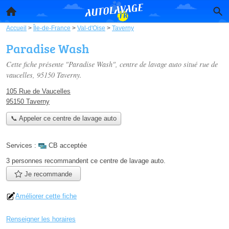
Accueil
>
Île-de-France
>
Val-d'Oise
>
Taverny
Paradise Wash
Cette fiche présente "Paradise Wash", centre de lavage auto situé
rue de
vaucelles
, 95150 Taverny.
105 Rue de Vaucelles
95150 Taverny
📞 Appeler ce centre de lavage auto
Services :
CB acceptée
3 personnes
recommandent
ce centre de lavage auto.
Je recommande
Améliorer cette fiche
Renseigner les horaires