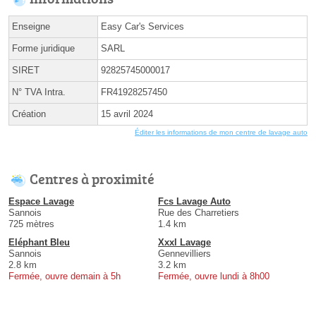
Enseigne
Easy Car's Services
Forme juridique
SARL
SIRET
92825745000017
N° TVA Intra.
FR41928257450
Création
15 avril 2024
Éditer les informations de mon centre de lavage auto
Centres à proximité
Espace Lavage
Fcs Lavage Auto
Sannois
Rue des Charretiers
725 mètres
1.4 km
Eléphant Bleu
Xxxl Lavage
Sannois
Gennevilliers
2.8 km
3.2 km
Fermée, ouvre demain à 5h
Fermée, ouvre lundi à 8h00