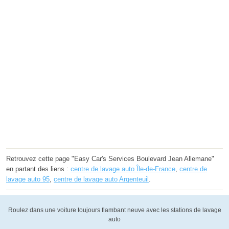
Retrouvez cette page "Easy Car's Services Boulevard Jean Allemane"
en partant des liens :
centre de lavage auto Île-de-France
,
centre de
lavage auto 95
,
centre de lavage auto Argenteuil
.
Roulez dans une voiture toujours flambant neuve avec les stations de lavage
auto