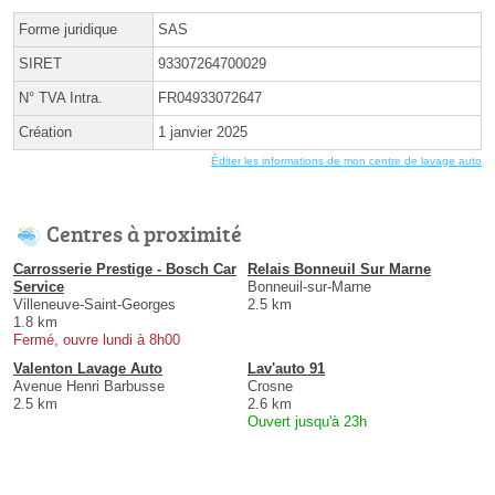
Forme juridique
SAS
SIRET
93307264700029
N° TVA Intra.
FR04933072647
Création
1 janvier 2025
Éditer les informations de mon centre de lavage auto
Centres à proximité
Carrosserie Prestige - Bosch Car
Relais Bonneuil Sur Marne
Service
Bonneuil-sur-Marne
Villeneuve-Saint-Georges
2.5 km
1.8 km
Fermé, ouvre lundi à 8h00
Valenton Lavage Auto
Lav'auto 91
Avenue Henri Barbusse
Crosne
2.5 km
2.6 km
Ouvert jusqu'à 23h