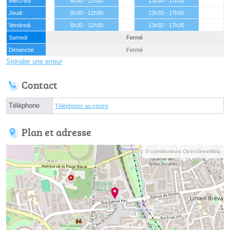
Mercredi
8h30 - 12h30
13h30 - 17h30
Jeudi
8h30 - 12h30
13h30 - 17h30
Vendredi
8h30 - 12h30
13h30 - 17h30
Samedi
Fermé
Dimanche
Fermé
Signaler une erreur
Contact
Téléphone
Téléphoner au centre
Plan et adresse
© contributeurs OpenStreetMap