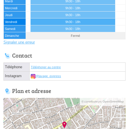
Mardi
9h30 - 18h
Mercredi
9h30 - 18h
Jeudi
9h30 - 18h
Vendredi
9h30 - 18h
Samedi
9h30 - 18h
Dimanche
Fermé
Signaler une erreur
Contact
Téléphone
Téléphoner au centre
Instagram
@lavage_express
Plan et adresse
© contributeurs OpenStreetMap