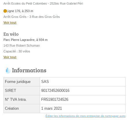
Arrêt Ecoles du Petit Colombes - 252bis Rue Gabriel Péri
Ligne 176, à 253 m
Arrêt Gros Grès - 3 Rue des Gros Grès
Voir tout
En vélo
Parc Pierre Lagravère, à 934 m
143 Rue Robert Schuman
Capacité : 30 vélos
Voir tout
Informations
Forme juridique
SAS
SIRET
90172452600016
N° TVA Intra.
FR51901724526
Création
1 mars 2021
Éditer les informations de mon entreprise de nettoyage auto