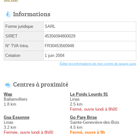
Informations
Forme juridique
SARL
SIRET
45356094800029
N° TVA Intra.
FR30453560948
Création
1 juin 2004
Éditer les informations de mon centre de lavage auto
Centres à proximité
Wap
Le Poids Lourds 91
Ballainvilliers
Linas
1.8 km
2.5 km
Fermé, ouvre lundi à 8h00
Gsa Essonne
Go Pare Brise
Linas
Sainte-Geneviève-des-Bois
3.2 km
4.5 km
Fermée, ouvre lundi à 8h00
Fermé, ouvre à 9h