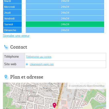
Mardi
24h/24
Mercredi
24h/24
Jeudi
24h/24
Vendredi
24h/24
Samedi
24h/24
Dimanche
24h/24
Signaler une erreur
Contact
Téléphone
Téléphoner au centre
Site web
cleanwash.gaqo.net
Plan et adresse
© contributeurs OpenStreetMap