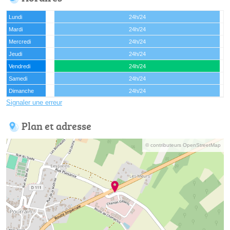
Lundi
24h/24
Mardi
24h/24
Mercredi
24h/24
Jeudi
24h/24
Vendredi
24h/24
Samedi
24h/24
Dimanche
24h/24
Signaler une erreur
Plan et adresse
© contributeurs OpenStreetMap