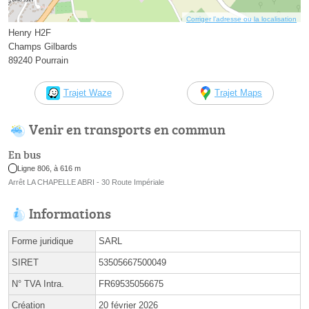
Corriger l’adresse ou la localisation
Henry H2F
Champs Gilbards
89240 Pourrain
Trajet Waze
Trajet Maps
Venir en transports en commun
En bus
Ligne 806, à 616 m
Arrêt LA CHAPELLE ABRI - 30 Route Impériale
Informations
Forme juridique
SARL
SIRET
53505667500049
N° TVA Intra.
FR69535056675
Création
20 février 2026