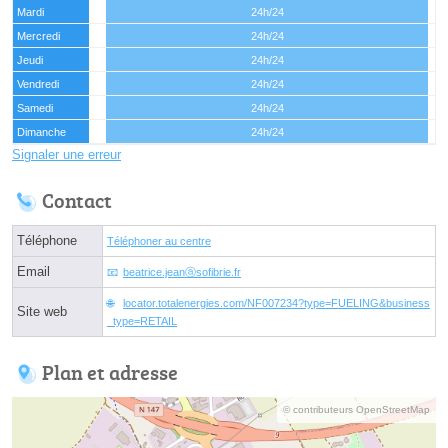
Mardi
24h/24
Mercredi
24h/24
Jeudi
24h/24
Vendredi
24h/24
Samedi
24h/24
Dimanche
24h/24
Signaler une erreur
Contact
Téléphone
Téléphoner au centre
Email
beatrice.jeanⓐsofibrie.fr
locator.totalenergies.com/NF007234?type=FUELING&business
Site web
_type=RETAIL
Plan et adresse
© contributeurs OpenStreetMap