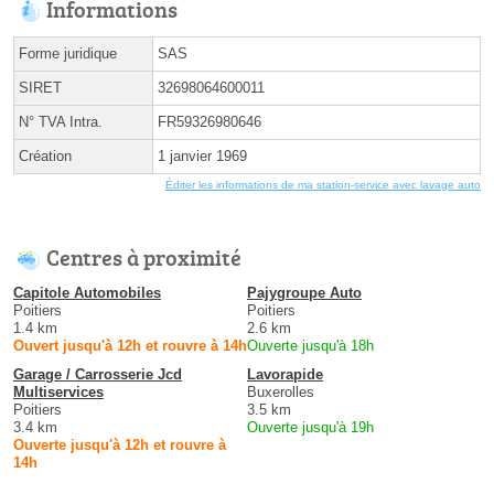
Informations
Forme juridique
SAS
SIRET
32698064600011
N° TVA Intra.
FR59326980646
Création
1 janvier 1969
Éditer les informations de ma station-service avec lavage auto
Centres à proximité
Capitole Automobiles
Pajygroupe Auto
Poitiers
Poitiers
1.4 km
2.6 km
Ouvert jusqu'à 12h et rouvre à 14h
Ouverte jusqu'à 18h
Garage / Carrosserie Jcd
Lavorapide
Multiservices
Buxerolles
Poitiers
3.5 km
3.4 km
Ouverte jusqu'à 19h
Ouverte jusqu'à 12h et rouvre à
14h