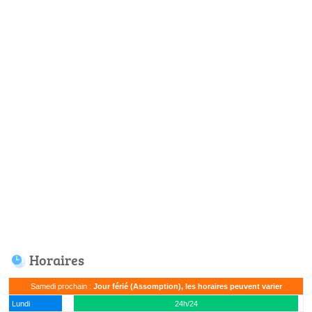
Horaires
Samedi prochain :
Jour férié (Assomption), les horaires peuvent varier
Lundi
24h/24