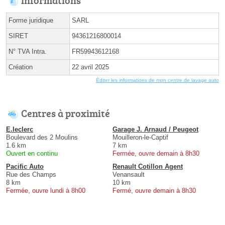
Forme juridique
SARL
SIRET
94361216800014
N° TVA Intra.
FR59943612168
Création
22 avril 2025
Éditer les informations de mon centre de lavage auto
Centres à proximité
E.leclerc
Garage J. Arnaud / Peugeot
Boulevard des 2 Moulins
Mouilleron-le-Captif
1.6 km
7 km
Ouvert en continu
Fermée, ouvre demain à 8h30
Pacific Auto
Renault Cotillon Agent
Rue des Champs
Venansault
8 km
10 km
Fermée, ouvre lundi à 8h00
Fermé, ouvre demain à 8h30