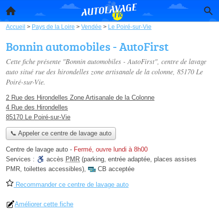
Accueil
>
Pays de la Loire
>
Vendée
>
Le Poiré-sur-Vie
Bonnin automobiles - AutoFirst
Cette fiche présente "Bonnin automobiles - AutoFirst", centre de lavage
auto situé
rue des hirondelles zone artisanale de la colonne
, 85170 Le
Poiré-sur-Vie.
2 Rue des Hirondelles Zone Artisanale de la Colonne
4 Rue des Hirondelles
85170 Le Poiré-sur-Vie
📞 Appeler ce centre de lavage auto
Centre de lavage auto
-
Fermé, ouvre lundi à 8h00
Services :
accès
PMR
(parking, entrée adaptée, places assises
PMR, toilettes accessibles)
,
CB acceptée
Recommander ce centre de lavage auto
Améliorer cette fiche