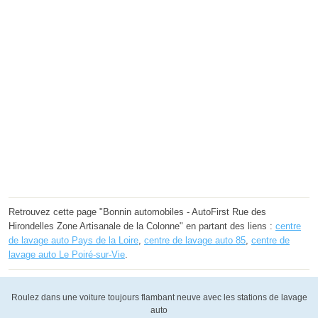
Retrouvez cette page "Bonnin automobiles - AutoFirst Rue des
Hirondelles Zone Artisanale de la Colonne" en partant des liens :
centre
de lavage auto Pays de la Loire
,
centre de lavage auto 85
,
centre de
lavage auto Le Poiré-sur-Vie
.
Roulez dans une voiture toujours flambant neuve avec les stations de lavage
auto