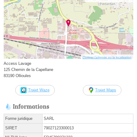
Corriger l’adresse ou la localisation
Access Lavage
125 Chemin de la Capellane
83190 Ollioules
Trajet Waze
Trajet Maps
Informations
Forme juridique
SARL
SIRET
79027123300013