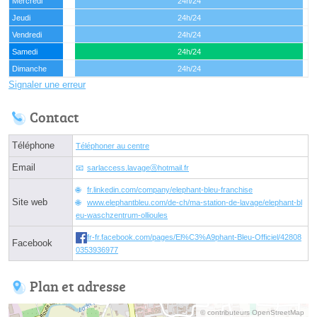
Mercredi
24h/24
Jeudi
24h/24
Vendredi
24h/24
Samedi
24h/24
Dimanche
24h/24
Signaler une erreur
Contact
Téléphone
Téléphoner au centre
Email
sarlaccess.lavageⓐhotmail.fr
fr.linkedin.com/company/elephant-bleu-franchise
Site web
www.elephantbleu.com/de-ch/ma-station-de-lavage/elephant-bl
eu-waschzentrum-ollioules
fr-fr.facebook.com/pages/El%C3%A9phant-Bleu-Officiel/42808
Facebook
0353936977
Plan et adresse
© contributeurs OpenStreetMap