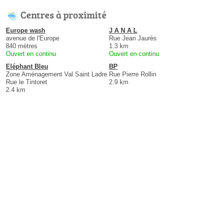
Centres à proximité
Europe wash
J A N A L
avenue de l'Europe
Rue Jean Jaurès
840 mètres
1.3 km
Ouvert en continu
Ouvert en continu
Eléphant Bleu
BP
Zone Aménagement Val Saint Ladre
Rue Pierre Rollin
Rue le Tintoret
2.9 km
2.4 km