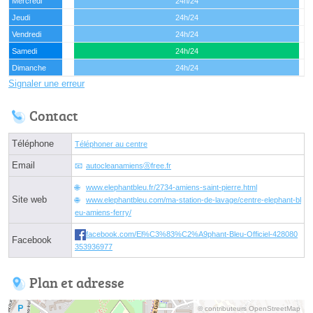
Mercredi
24h/24
Jeudi
24h/24
Vendredi
24h/24
Samedi
24h/24
Dimanche
24h/24
Signaler une erreur
Contact
Téléphone
Téléphoner au centre
Email
autocleanamiensⓐfree.fr
www.elephantbleu.fr/2734-amiens-saint-pierre.html
Site web
www.elephantbleu.com/ma-station-de-lavage/centre-elephant-bl
eu-amiens-ferry/
facebook.com/El%C3%83%C2%A9phant-Bleu-Officiel-428080
Facebook
353936977
Plan et adresse
© contributeurs OpenStreetMap