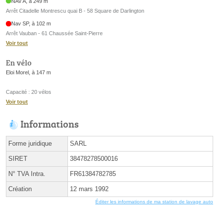
NAV A, à 249 m
Arrêt Citadelle Montrescu quai B - 58 Square de Darlington
Nav SP, à 102 m
Arrêt Vauban - 61 Chaussée Saint-Pierre
Voir tout
En vélo
Eloi Morel, à 147 m
Capacité : 20 vélos
Voir tout
Informations
Forme juridique
SARL
SIRET
38478278500016
N° TVA Intra.
FR61384782785
Création
12 mars 1992
Éditer les informations de ma station de lavage auto