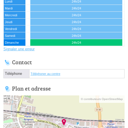
Lundi
24h/24
Mardi
24h/24
Mercredi
24h/24
Jeudi
24h/24
Vendredi
24h/24
Samedi
24h/24
Dimanche
24h/24
Signaler une erreur
Contact
Téléphone
Téléphoner au centre
Plan et adresse
© contributeurs OpenStreetMap