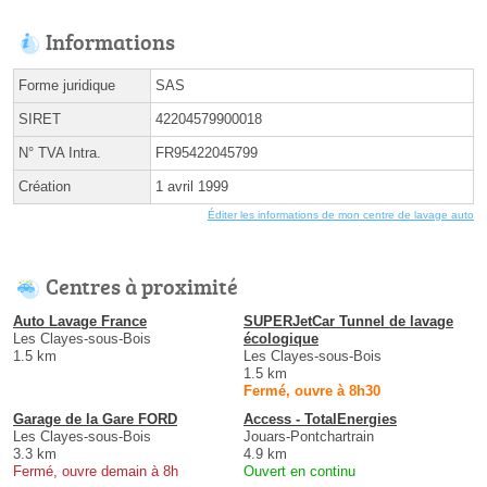
Informations
Forme juridique
SAS
SIRET
42204579900018
N° TVA Intra.
FR95422045799
Création
1 avril 1999
Éditer les informations de mon centre de lavage auto
Centres à proximité
Auto Lavage France
SUPERJetCar Tunnel de lavage
Les Clayes-sous-Bois
écologique
1.5 km
Les Clayes-sous-Bois
1.5 km
Fermé, ouvre à 8h30
Garage de la Gare FORD
Access - TotalEnergies
Les Clayes-sous-Bois
Jouars-Pontchartrain
3.3 km
4.9 km
Fermé, ouvre demain à 8h
Ouvert en continu