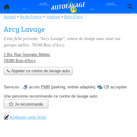
Accueil
>
Île-de-France
>
Yvelines
>
Bois-d'Arcy
Arcy Lavage
Cette fiche présente "Arcy Lavage", centre de lavage auto situé
rue
georges méliès
, 78390 Bois-d'Arcy.
1 Bis Rue Georges Méliès
78390 Bois-d'Arcy
📞 Appeler ce centre de lavage auto
Services :
accès
PMR
(parking, entrée adaptée)
,
CB acceptée
Une personne
recommande
ce centre de lavage auto.
Je recommande
Améliorer cette fiche