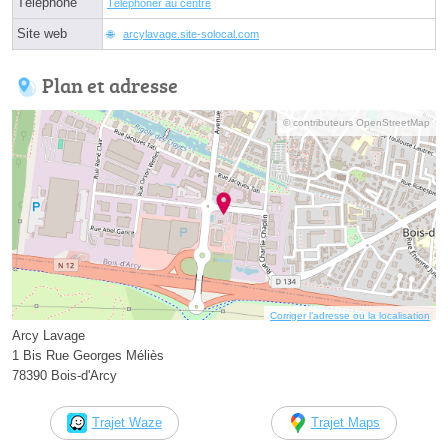
Téléphone
Téléphoner au centre
Site web
arcylavage.site-solocal.com
Plan et adresse
© contributeurs OpenStreetMap
Corriger l’adresse ou la localisation
Arcy Lavage
1 Bis Rue Georges Méliès
78390 Bois-d'Arcy
Trajet Waze
Trajet Maps