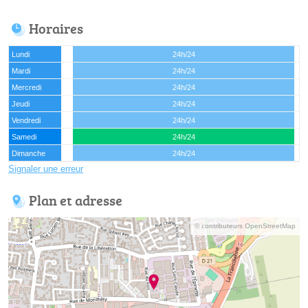
Horaires
Lundi
24h/24
Mardi
24h/24
Mercredi
24h/24
Jeudi
24h/24
Vendredi
24h/24
Samedi
24h/24
Dimanche
24h/24
Signaler une erreur
Plan et adresse
© contributeurs OpenStreetMap