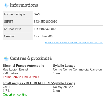
Informations
Forme juridique
SAS
SIRET
84342501800010
N° TVA Intra.
FR93843425018
Création
1 octobre 2018
Éditer les informations de mon centre de lavage auto
Centres à proximité
Simplici France Automobile
Syltelle Lavage
Rue Lucien Brunet
Centre Centre Commercial Carrefour
790 mètres
1 km
Fermé, ouvre lundi à 9h00
TotalEnergies - REL. BERCHERES
Syltelle Lavage
Cd51
Roissy-en-Brie
1.7 km
3 km
Ouvert en continu