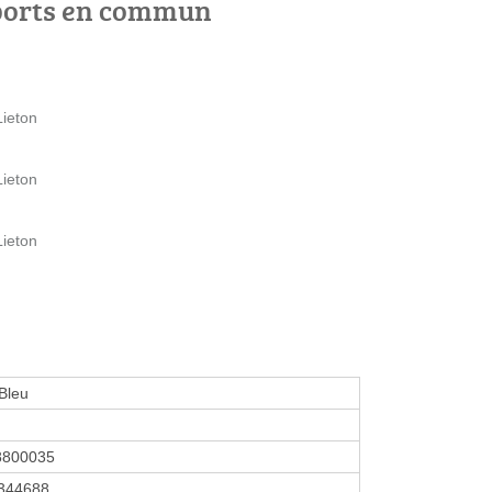
ports en commun
Lieton
Lieton
Lieton
Bleu
8800035
344688