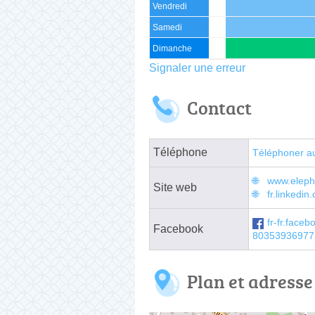
Vendredi
Samedi
Dimanche
Signaler une erreur
Contact
Téléphone
Téléphoner a
www.eleph
Site web
fr.linkedi
fr-fr.face
Facebook
80353936977
Plan et adresse