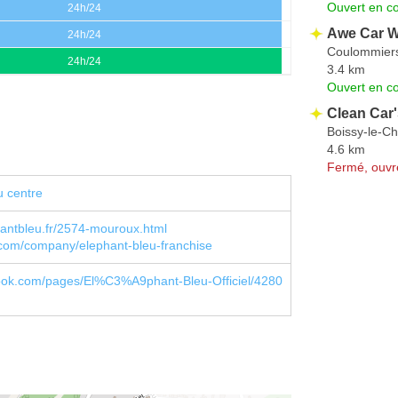
Ouvert en co
24h/24
Awe Car 
24h/24
Coulommier
24h/24
3.4 km
Ouvert en co
Clean Car'
Boissy-le-Ch
4.6 km
Fermé, ouvr
u centre
antbleu.fr/2574-mouroux.html
n.com/company/elephant-bleu-franchise
book.com/pages/El%C3%A9phant-Bleu-Officiel/4280