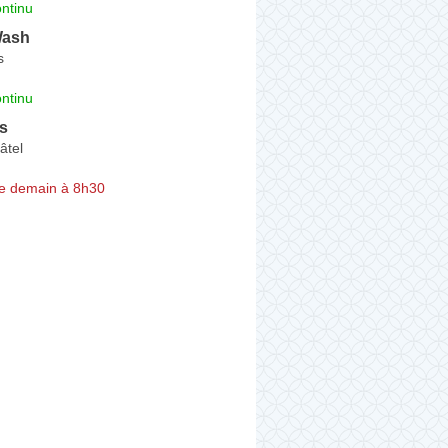
ntinu
Wash
s
ntinu
s
âtel
e demain à 8h30