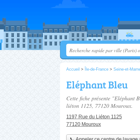
Accueil
>
Île-de-France
>
Seine-et-Marn
Eléphant Bleu
Cette fiche présente "Eléphant B
liéton 1125
, 77120 Mouroux.
1197 Rue du Liéton 1125
77120 Mouroux
📞 Appeler ce centre de lavage 