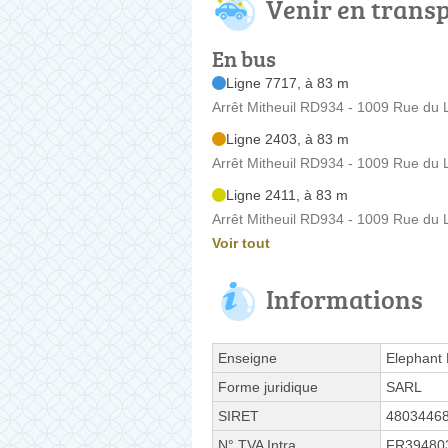
Venir en trans
En bus
Ligne 7717, à 83 m
Arrêt Mitheuil RD934 - 1009 Rue du 
Ligne 2403, à 83 m
Arrêt Mitheuil RD934 - 1009 Rue du 
Ligne 2411, à 83 m
Arrêt Mitheuil RD934 - 1009 Rue du 
Voir tout
Informations
Enseigne
Elephant 
Forme juridique
SARL
SIRET
4803446
N° TVA Intra.
FR39480