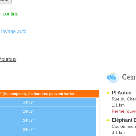
n continu
 lavage auto
 Mouroux
Cen
Pf Autos
ié (Assomption), les horaires peuvent varier
Rue du Chem
24h/24
1.1 km
Fermé, ouvr
24h/24
Eléphant 
24h/24
Coulommier
24h/24
3.1 km