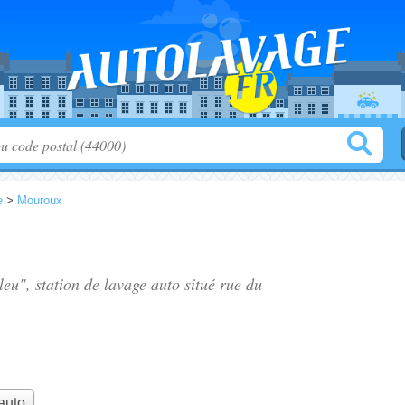
e
>
Mouroux
leu", station de lavage auto situé
rue du
auto