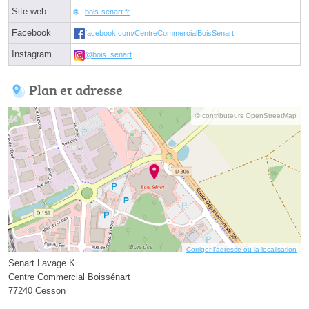
Site web
bois-senart.fr
Facebook
facebook.com/CentreCommercialBoisSenart
Instagram
@bois_senart
Plan et adresse
© contributeurs OpenStreetMap
Corriger l’adresse ou la localisation
Senart Lavage K
Centre Commercial Boissénart
77240 Cesson