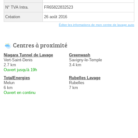
N° TVA Intra.
FR65822832523
Création
26 août 2016
Éditer les informations de mon centre de lavage auto
Centres à proximité
Niagara Tunnel de Lavage
Greenwash
Vert-Saint-Denis
Savigny-le-Temple
2.7 km
3.4 km
Ouvert jusqu'à 19h
TotalEnergies
Rubelles Lavage
Melun
Rubelles
6 km
7 km
Ouvert en continu