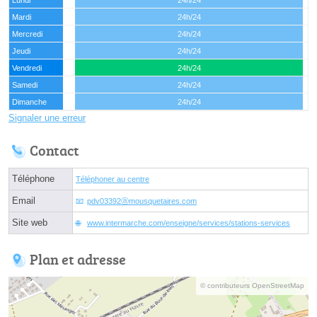
Mardi
24h/24
Mercredi
24h/24
Jeudi
24h/24
Vendredi
24h/24
Samedi
24h/24
Dimanche
24h/24
Signaler une erreur
Contact
Téléphone
Téléphoner au centre
Email
pdv03392ⓐmousquetaires.com
Site web
www.intermarche.com/enseigne/services/stations-services
Plan et adresse
© contributeurs OpenStreetMap