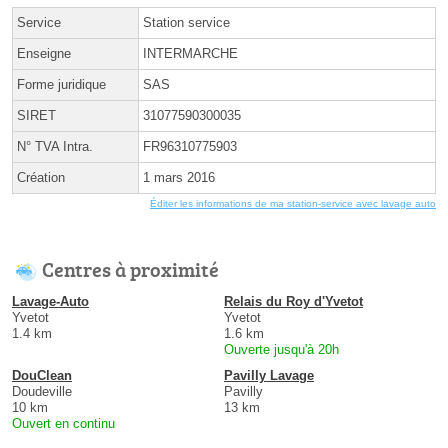
Service
Station service
Enseigne
INTERMARCHE
Forme juridique
SAS
SIRET
31077590300035
N° TVA Intra.
FR96310775903
Création
1 mars 2016
Éditer les informations de ma station-service avec lavage auto
Centres à proximité
Lavage-Auto
Relais du Roy d'Yvetot
Yvetot
Yvetot
1.4 km
1.6 km
Ouverte jusqu'à 20h
DouClean
Pavilly Lavage
Doudeville
Pavilly
10 km
13 km
Ouvert en continu