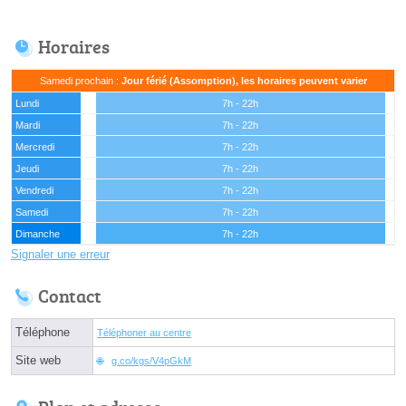
Horaires
Samedi prochain :
Jour férié (Assomption), les horaires peuvent varier
Lundi
7h - 22h
Mardi
7h - 22h
Mercredi
7h - 22h
Jeudi
7h - 22h
Vendredi
7h - 22h
Samedi
7h - 22h
Dimanche
7h - 22h
Signaler une erreur
Contact
Téléphone
Téléphoner au centre
Site web
g.co/kgs/V4pGkM