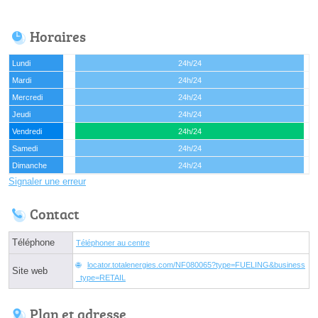
Horaires
Lundi
24h/24
Mardi
24h/24
Mercredi
24h/24
Jeudi
24h/24
Vendredi
24h/24
Samedi
24h/24
Dimanche
24h/24
Signaler une erreur
Contact
Téléphone
Téléphoner au centre
locator.totalenergies.com/NF080065?type=FUELING&business
Site web
_type=RETAIL
Plan et adresse