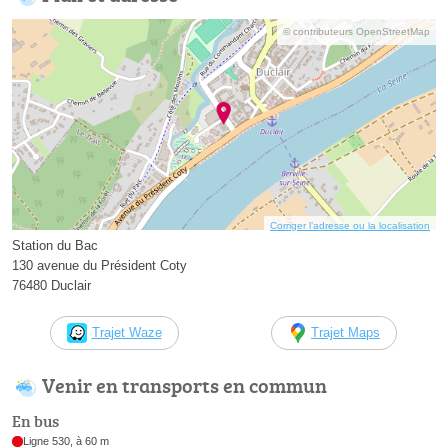
© contributeurs OpenStreetMap
Corriger l’adresse ou la localisation
Station du Bac
130 avenue du Président Coty
76480 Duclair
Trajet Waze
Trajet Maps
Venir en transports en commun
En bus
Ligne 530, à 60 m