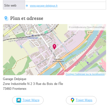
Site web
www.garage-delpique.fr
Plan et adresse
© contributeurs OpenStreetMap
Corriger l’adresse ou la localisation
Garage Delpique
Zone Industrielle N 2 3 Rue du Bois de l'Île
73460 Frontenex
Trajet Waze
Trajet Maps