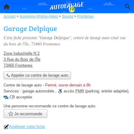
Accueil
>
Auvergne-Rhône-Alpes
>
Savoie
>
Frontenex
Garage Delpique
Cette fiche présente "Garage Delpique", centre de lavage auto situé
rue
du bois de l'île
, 73460 Frontenex.
Zone Industrielle N 2
3 Rue du Bois de l'Île
73460 Frontenex
📞 Appeler ce centre de lavage auto
Centre de lavage auto
-
Fermé, ouvre demain à 8h
Services :
garage automobile
,
accès
PMR
(parking, entrée adaptée)
,
CB acceptée
Une personne
recommande
ce centre de lavage auto.
Je recommande
Améliorer cette fiche