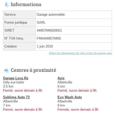
Informations
Service
Garage automobile
Forme juridique
SARL
SIRET
44957946500021
N° TVA Intra.
FR64449579465
Création
1 juin 2016
Éditer les informations de mon centre de lavage auto
Centres à proximité
Garage Loca Rs
Avis
Gilly-sur-Isère
Albertville
3.5 km
6 km
Fermé, ouvre demain à 8h
Fermé, ouvre demain à 9h
Sublime Auto 73
Eco Wash Auto
Albertville
Albertville
7 km
9 km
Fermé, ouvre demain à 8h
Fermée, ouvre demain à 9h