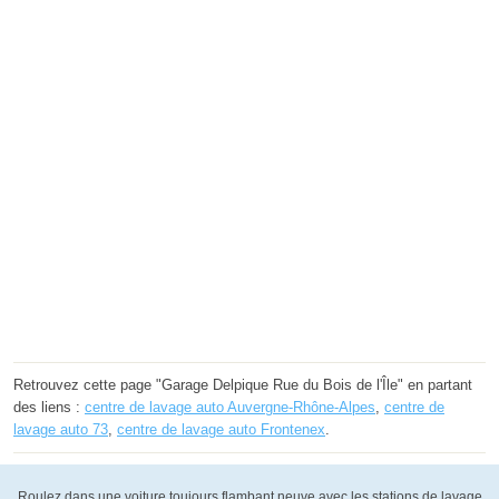
Retrouvez cette page "Garage Delpique Rue du Bois de l'Île" en partant
des liens :
centre de lavage auto Auvergne-Rhône-Alpes
,
centre de
lavage auto 73
,
centre de lavage auto Frontenex
.
Roulez dans une voiture toujours flambant neuve avec les stations de lavage