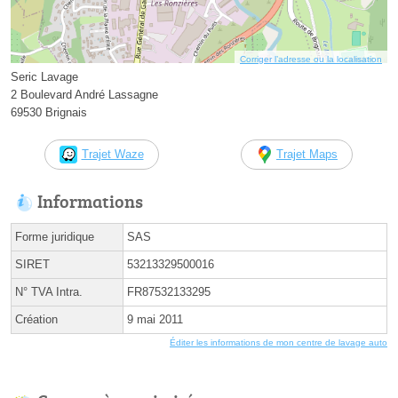
Corriger l’adresse ou la localisation
Seric Lavage
2 Boulevard André Lassagne
69530 Brignais
Trajet Waze
Trajet Maps
Informations
Forme juridique
SAS
SIRET
53213329500016
N° TVA Intra.
FR87532133295
Création
9 mai 2011
Éditer les informations de mon centre de lavage auto