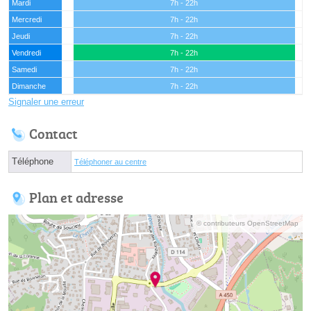
Mardi
7h - 22h
Mercredi
7h - 22h
Jeudi
7h - 22h
Vendredi
7h - 22h
Samedi
7h - 22h
Dimanche
7h - 22h
Signaler une erreur
Contact
Téléphone
Téléphoner au centre
Plan et adresse
© contributeurs OpenStreetMap