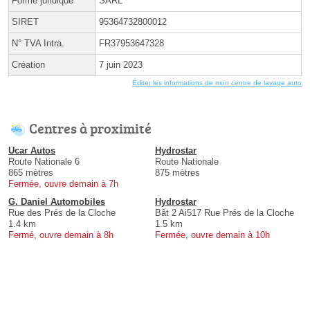
Forme juridique
SARL
SIRET
95364732800012
N° TVA Intra.
FR37953647328
Création
7 juin 2023
Éditer les informations de mon centre de lavage auto
Centres à proximité
Ucar Autos
Hydrostar
Route Nationale 6
Route Nationale
865 mètres
875 mètres
Fermée, ouvre demain à 7h
G. Daniel Automobiles
Hydrostar
Rue des Prés de la Cloche
Bât 2 Ai517 Rue Prés de la Cloche
1.4 km
1.5 km
Fermé, ouvre demain à 8h
Fermée, ouvre demain à 10h