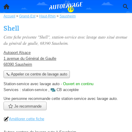
Accueil
>
Grand-Est
>
Haut-Rhin
>
Sausheim
Shell
Cette fiche présente "Shell", station-service avec lavage auto situé
avenue
du général de gaulle
, 68390 Sausheim.
Autoport Alsace
1 avenue du Général de Gaulle
68390 Sausheim
📞 Appeler ce centre de lavage auto
Station-service avec lavage auto
-
Ouvert en continu
Services :
station-service
,
CB acceptée
Une personne
recommande
cette station-service avec lavage auto.
Je recommande
Améliorer cette fiche