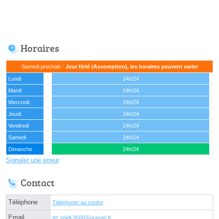
Horaires
Samedi prochain :
Jour férié (Assomption), les horaires peuvent varier
Lundi
24h/24
Mardi
24h/24
Mercredi
24h/24
Jeudi
24h/24
Vendredi
24h/24
Samedi
24h/24
Dimanche
24h/24
Signaler une erreur
Contact
Téléphone
Téléphoner au centre
Email
shell-3566ⓐorange.fr