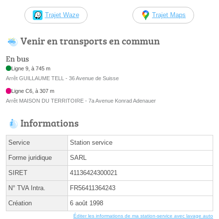
Trajet Waze
Trajet Maps
Venir en transports en commun
En bus
Ligne 9, à 745 m
Arrêt GUILLAUME TELL - 36 Avenue de Suisse
Ligne C6, à 307 m
Arrêt MAISON DU TERRITOIRE - 7a Avenue Konrad Adenauer
Informations
Service
Station service
Forme juridique
SARL
SIRET
41136424300021
N° TVA Intra.
FR56411364243
Création
6 août 1998
Éditer les informations de ma station-service avec lavage auto