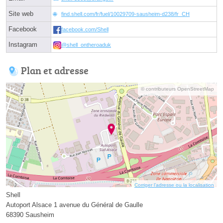
Site web
find.shell.com/fr/fuel/10029709-sausheim-d238/fr_CH
Facebook
facebook.com/Shell
Instagram
@shell_ontheroaduk
Plan et adresse
© contributeurs OpenStreetMap
Corriger l’adresse ou la localisation
Shell
Autoport Alsace 1 avenue du Général de Gaulle
68390 Sausheim