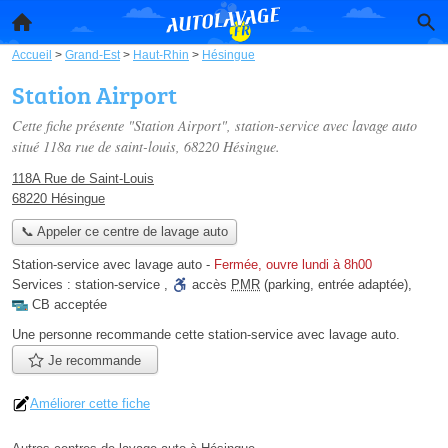
Accueil
>
Grand-Est
>
Haut-Rhin
>
Hésingue
Station Airport
Cette fiche présente "Station Airport", station-service avec lavage auto
situé
118a rue de saint-louis
, 68220 Hésingue.
118A Rue de Saint-Louis
68220 Hésingue
📞 Appeler ce centre de lavage auto
Station-service avec lavage auto
-
Fermée, ouvre lundi à 8h00
Services :
station-service
,
accès
PMR
(parking, entrée adaptée)
,
CB acceptée
Une personne
recommande
cette station-service avec lavage auto.
Je recommande
Améliorer cette fiche