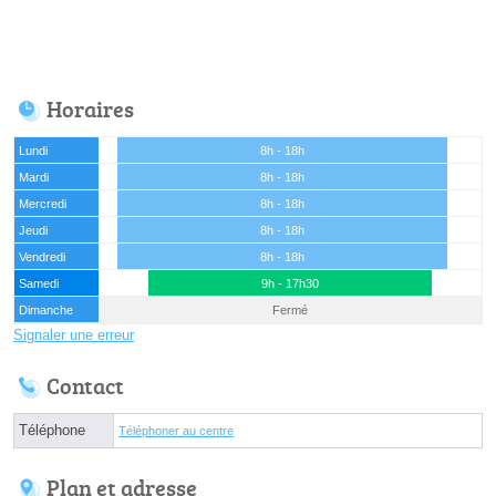
Horaires
Lundi
8h - 18h
Mardi
8h - 18h
Mercredi
8h - 18h
Jeudi
8h - 18h
Vendredi
8h - 18h
Samedi
9h - 17h30
Dimanche
Fermé
Signaler une erreur
Contact
Téléphone
Téléphoner au centre
Plan et adresse