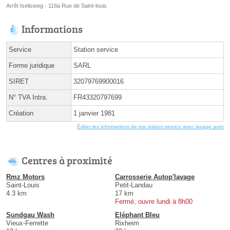
Arrêt Iselisweg - 118a Rue de Saint-louis
Informations
Service
Station service
Forme juridique
SARL
SIRET
32079769900016
N° TVA Intra.
FR43320797699
Création
1 janvier 1981
Éditer les informations de ma station-service avec lavage auto
Centres à proximité
Rmz Motors
Carrosserie Autop'lavage
Saint-Louis
Petit-Landau
4.3 km
17 km
Fermé, ouvre lundi à 8h00
Sundgau Wash
Eléphant Bleu
Vieux-Ferrette
Rixheim