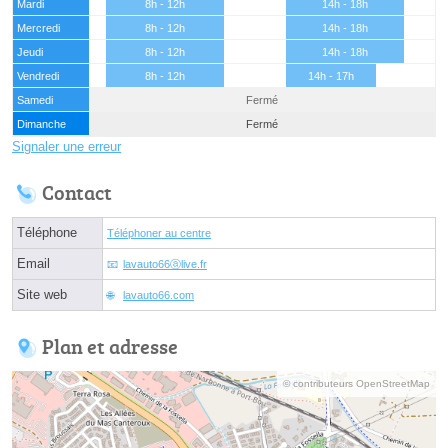
Mardi
8h - 12h
14h - 18h
Mercredi
8h - 12h
14h - 18h
Jeudi
8h - 12h
14h - 18h
Vendredi
8h - 12h
14h - 17h
Samedi
Fermé
Dimanche
Fermé
Signaler une erreur
Contact
Téléphone
Téléphoner au centre
Email
lavauto66ⓐlive.fr
Site web
lavauto66.com
Plan et adresse
© contributeurs OpenStreetMap