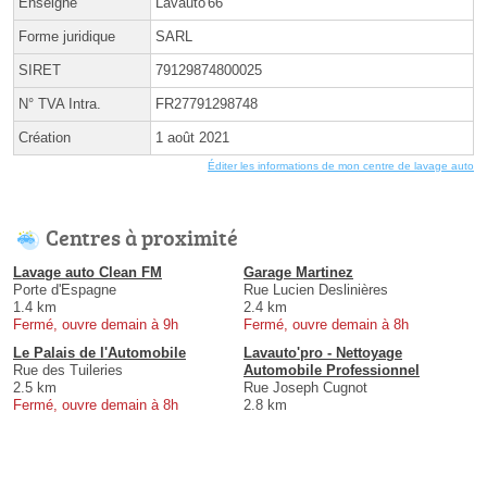
Enseigne
Lavauto'66
Forme juridique
SARL
SIRET
79129874800025
N° TVA Intra.
FR27791298748
Création
1 août 2021
Éditer les informations de mon centre de lavage auto
Centres à proximité
Lavage auto Clean FM
Garage Martinez
Porte d'Espagne
Rue Lucien Deslinières
1.4 km
2.4 km
Fermé, ouvre demain à 9h
Fermé, ouvre demain à 8h
Le Palais de l'Automobile
Lavauto'pro - Nettoyage
Rue des Tuileries
Automobile Professionnel
2.5 km
Rue Joseph Cugnot
Fermé, ouvre demain à 8h
2.8 km