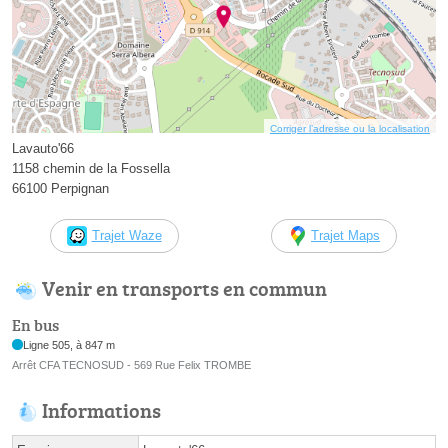
Corriger l’adresse ou la localisation
Lavauto'66
1158 chemin de la Fossella
66100 Perpignan
Trajet Waze
Trajet Maps
Venir en transports en commun
En bus
Ligne 505, à 847 m
Arrêt CFA TECNOSUD - 569 Rue Felix TROMBE
Informations