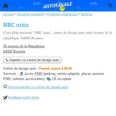
Accueil
>
Nouvelle-Aquitaine
>
Pyrénées-Atlantiques
>
Bizanos
NBC auto
Cette fiche présente "NBC auto", centre de lavage auto situé
avenue de la
république
, 64000 Bizanos.
36 avenue de la République
64000 Bizanos
📞 Appeler ce centre de lavage auto
Centre de lavage auto
-
Fermé, ouvre à 8h30
Services :
accès
PMR
(parking, entrée adaptée, places assises
PMR, toilettes accessibles)
,
CB acceptée
Recommander ce centre de lavage auto
Améliorer cette fiche