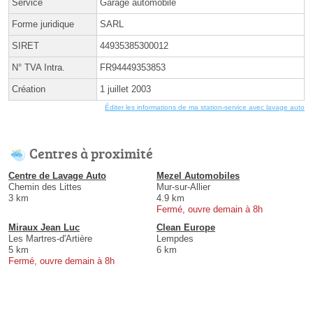
Service
Garage automobile
Forme juridique
SARL
SIRET
44935385300012
N° TVA Intra.
FR94449353853
Création
1 juillet 2003
Éditer les informations de ma station-service avec lavage auto
Centres à proximité
Centre de Lavage Auto
Mezel Automobiles
Chemin des Littes
Mur-sur-Allier
3 km
4.9 km
Fermé, ouvre demain à 8h
Miraux Jean Luc
Clean Europe
Les Martres-d'Artière
Lempdes
5 km
6 km
Fermé, ouvre demain à 8h