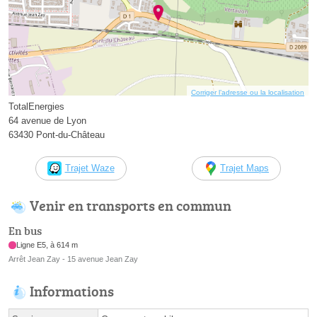
Corriger l’adresse ou la localisation
TotalEnergies
64 avenue de Lyon
63430 Pont-du-Château
Trajet Waze
Trajet Maps
Venir en transports en commun
En bus
Ligne E5, à 614 m
Arrêt Jean Zay - 15 avenue Jean Zay
Informations