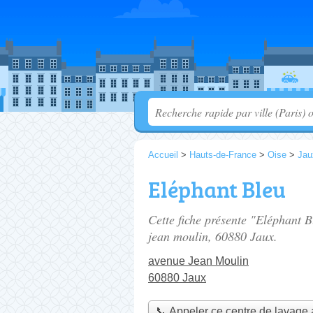
Accueil
>
Hauts-de-France
>
Oise
>
Jau
Eléphant Bleu
Cette fiche présente "Eléphant B
jean moulin
, 60880 Jaux.
avenue Jean Moulin
60880 Jaux
📞 Appeler ce centre de lavage 