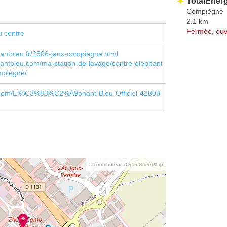
TotalEner
Compiègne
2.1 km
Fermée, ouv
u centre
antbleu.fr/2806-jaux-compiegne.html
antbleu.com/ma-station-de-lavage/centre-elephant
mpiegne/
com/El%C3%83%C2%A9phant-Bleu-Officiel-42808
© contributeurs OpenStreetMap