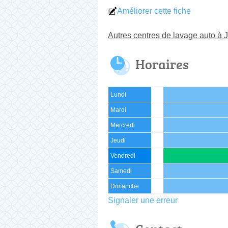
Améliorer cette fiche
Autres centres de lavage auto à 
Horaires
Lundi
Mardi
Mercredi
Jeudi
Vendredi
Samedi
Dimanche
Signaler une erreur