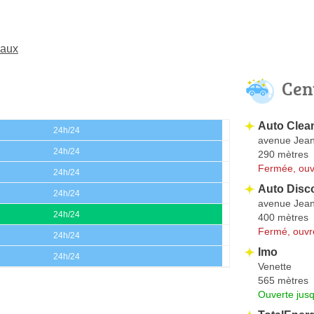
Jaux
Cen
Auto Clea
24h/24
avenue Jean
24h/24
290 mètres
Fermée, ouv
24h/24
Auto Disc
24h/24
avenue Jean
24h/24
400 mètres
Fermé, ouvr
24h/24
Imo
24h/24
Venette
565 mètres
Ouverte jus