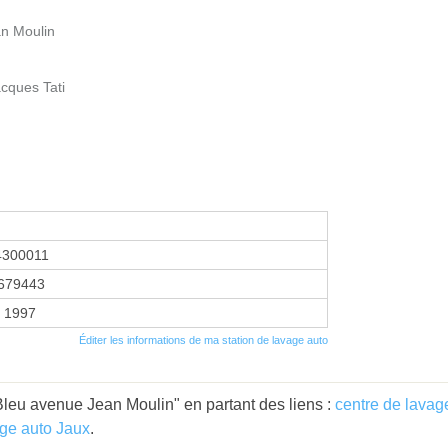
n Moulin
acques Tati
4300011
679443
r 1997
Éditer les informations de ma station de lavage auto
leu avenue Jean Moulin" en partant des liens :
centre de lavag
age auto Jaux
.