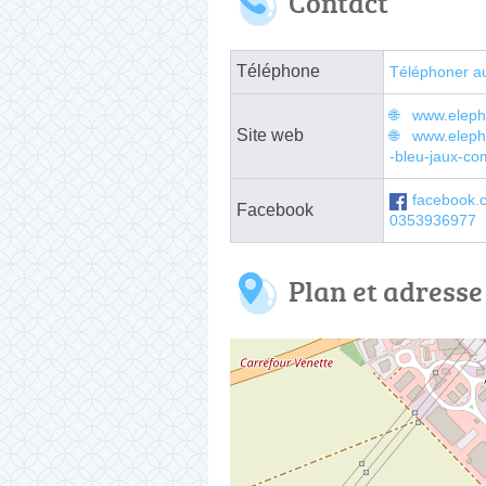
Contact
Téléphone
Téléphoner a
www.eleph
Site web
www.eleph
-bleu-jaux-co
facebook.
Facebook
0353936977
Plan et adresse