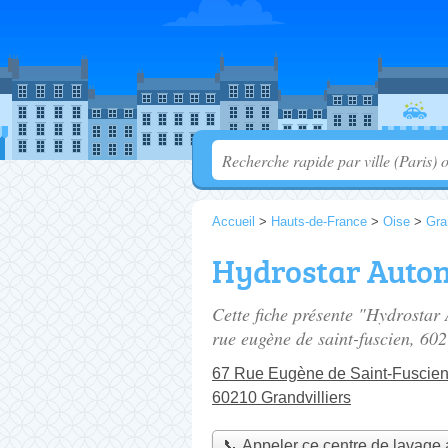
Accueil
>
Hauts-de-France
>
Oise
>
Gra
Hydrostar Auton
Cette fiche présente "Hydrostar 
rue eugène de saint-fuscien
, 602
67 Rue Eugène de Saint-Fuscie
60210 Grandvilliers
📞 Appeler ce centre de lavage 