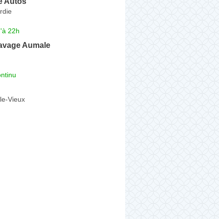
e Autos
rdie
'à 22h
Lavage Aumale
ntinu
le-Vieux