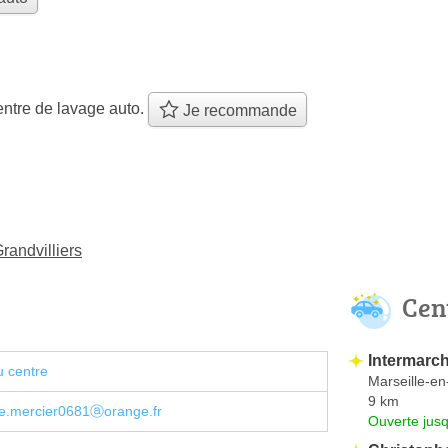
ntre de lavage auto.
Je recommande
randvilliers
Cen
Intermarc
u centre
Marseille-en
9 km
de.mercier0681ⓐorange.fr
Ouverte jus