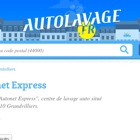
ndvilliers
et Express
Autonet Express", centre de lavage auto situé
10 Grandvilliers.
n
auto