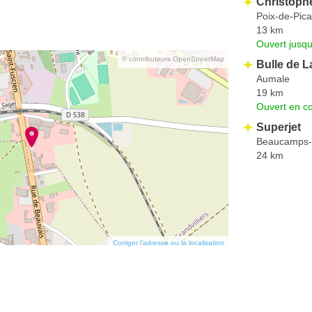
Christoph
Poix-de-Pica
13 km
Ouvert jusqu
© contributeurs OpenStreetMap
Bulle de 
Aumale
19 km
Ouvert en co
Superjet
Beaucamps-
24 km
Corriger l’adresse ou la localisation
n