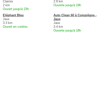
Clairoix
2.8 km
2 km
Ouverte jusqu'à 19h
Ouvert jusqu'à 23h
Eléphant Bleu
Auto Clean 60 à Compiègne -
Jaux
Jaux
3.3 km
Jaux
Ouvert en continu
3.4 km
Ouverte jusqu'à 18h