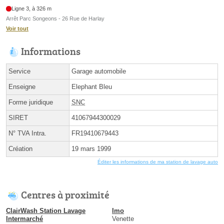
Ligne 3, à 326 m
Arrêt Parc Songeons - 26 Rue de Harlay
Voir tout
Informations
Service
Garage automobile
Enseigne
Elephant Bleu
Forme juridique
SNC
SIRET
41067944300029
N° TVA Intra.
FR19410679443
Création
19 mars 1999
Éditer les informations de ma station de lavage auto
Centres à proximité
ClairWash Station Lavage
Imo
Intermarché
Venette