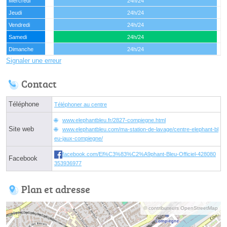
Mercredi
24h/24
Jeudi
24h/24
Vendredi
24h/24
Samedi
24h/24
Dimanche
24h/24
Signaler une erreur
Contact
Téléphone
Téléphoner au centre
www.elephantbleu.fr/2827-compiegne.html
Site web
www.elephantbleu.com/ma-station-de-lavage/centre-elephant-bl
eu-jaux-compiegne/
facebook.com/El%C3%83%C2%A9phant-Bleu-Officiel-428080
Facebook
353936977
Plan et adresse
© contributeurs OpenStreetMap