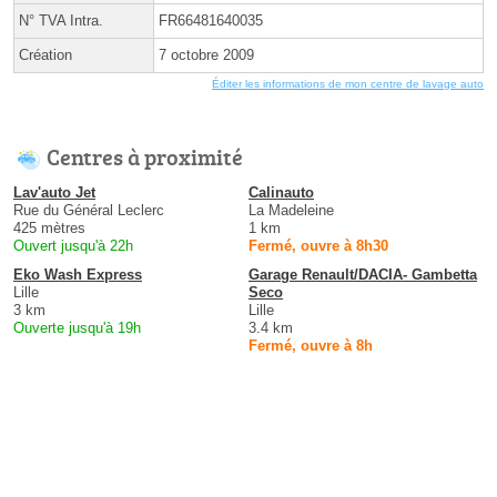
N° TVA Intra.
FR66481640035
Création
7 octobre 2009
Éditer les informations de mon centre de lavage auto
Centres à proximité
Lav'auto Jet
Calinauto
Rue du Général Leclerc
La Madeleine
425 mètres
1 km
Ouvert jusqu'à 22h
Fermé, ouvre à 8h30
Eko Wash Express
Garage Renault/DACIA- Gambetta
Lille
Seco
3 km
Lille
Ouverte jusqu'à 19h
3.4 km
Fermé, ouvre à 8h