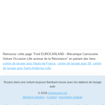
Retrouvez cette page "Ford EUROCARLAND - Mécanique Carrosserie
Voiture Occasion Lille avenue de la Résistance" en partant des liens :
centre de lavage auto Hauts-de-France
,
centre de lavage auto 59
,
centre
de lavage auto Saint-André-lez-Lille
.
Roulez dans une voiture toujours flambant neuve avec les stations de lavage
auto
© 2026
Autolavage.net
Mentions légales
-
Contact
-
Inscription gratuite