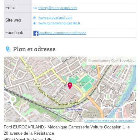
Email
thierryⓐeurocarland.com
www.eurocarland.com
Site web
www.fordsaintandrelezlille.fr
Facebook
facebook.com/motorcraftfrance
Plan et adresse
© contributeurs OpenStreetMap
Corriger l’adresse ou la localisation
Ford EUROCARLAND - Mécanique Carrosserie Voiture Occasion Lille
20 avenue de la Résistance
59350 Saint-André-lez-Lille